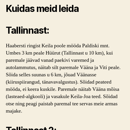
Kuidas meid leida
Tallinnast:
Haabersti ringist Keila poole mööda Paldiski mnt.
Umbes 3 km peale Hüürut (Tallinnast u 10 km), kui
paremale jäävad vanad paekivi varemed ja
autolammutus, näitab silt paremale Vääna ja Viti peale.
Sõida selles suunas u 6 km, jõuad Väänasse
(kiiruspiirangud, tänavavalgustus). Sõidad peateed
mööda, ei keera kuskile. Paremale näitab Vääna mõisa
(lasteaed-algkooli) ja vasakule Keila-Joa teed. Sõidad
otse ning peagi paistab paremal tee servas meie armas
majake.