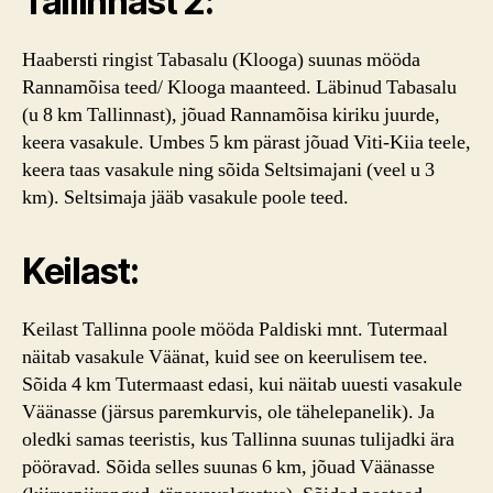
Tallinnast 2:
Haabersti ringist Tabasalu (Klooga) suunas mööda
Rannamõisa teed/ Klooga maanteed. Läbinud Tabasalu
(u 8 km Tallinnast), jõuad Rannamõisa kiriku juurde,
keera vasakule. Umbes 5 km pärast jõuad Viti-Kiia teele,
keera taas vasakule ning sõida Seltsimajani (veel u 3
km). Seltsimaja jääb vasakule poole teed.
Keilast:
Keilast Tallinna poole mööda Paldiski mnt. Tutermaal
näitab vasakule Väänat, kuid see on keerulisem tee.
Sõida 4 km Tutermaast edasi, kui näitab uuesti vasakule
Väänasse (järsus paremkurvis, ole tähelepanelik). Ja
oledki samas teeristis, kus Tallinna suunas tulijadki ära
pööravad. Sõida selles suunas 6 km, jõuad Väänasse