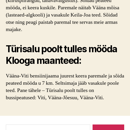
(kiiruspiirangud, tänavavalgustus). Sõidad peateed
mööda, ei keera kuskile. Paremale näitab Vääna mõisa
(lasteaed-algkooli) ja vasakule Keila-Joa teed. Sõidad
otse ning peagi paistab paremal tee servas meie armas
majake.
Türisalu poolt tulles mööda
Klooga maanteed:
Vääna-Viti bensiinijaama juurest keera paremale ja sõida
peateed mööda u 7 km. Seltsimaja jääb vasakule poole
teed. Pane tähele – Türisalu poolt tulles on
bussipeatused: Viti, Vääna-Jõesuu, Vääna-Viti.
Search