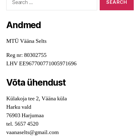
for:
Andmed
MTÜ Vääna Selts
Reg nr: 80302755
LHV EE967700771005971696
Võta ühendust
Külakoja tee 2, Vääna küla
Harku vald
76903 Harjumaa
tel. 5657 4520
vaanaselts@gmail.com