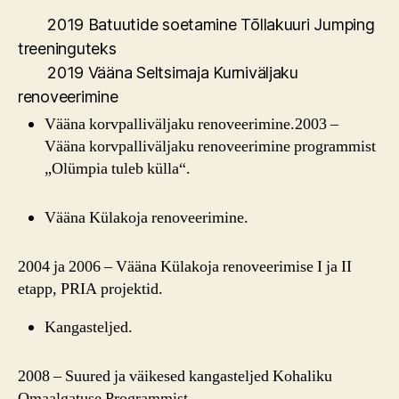
2019 Batuutide soetamine Tõllakuuri Jumping
treeninguteks
2019 Vääna Seltsimaja Kurniväljaku
renoveerimine
Vääna korvpalliväljaku renoveerimine.2003 –
Vääna korvpalliväljaku renoveerimine programmist
„Olümpia tuleb külla“.
Vääna Külakoja renoveerimine.
2004 ja 2006 – Vääna Külakoja renoveerimise I ja II
etapp, PRIA projektid.
Kangasteljed.
2008 – Suured ja väikesed kangasteljed Kohaliku
Omaalgatuse Programmist.