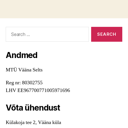
Search
for:
Andmed
MTÜ Vääna Selts
Reg nr: 80302755
LHV EE967700771005971696
Võta ühendust
Külakoja tee 2, Vääna küla