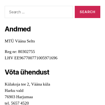
Search
for:
Andmed
MTÜ Vääna Selts
Reg nr: 80302755
LHV EE967700771005971696
Võta ühendust
Külakoja tee 2, Vääna küla
Harku vald
76903 Harjumaa
tel. 5657 4520