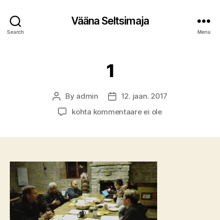
Vääna Seltsimaja
Search
Menu
1
By
admin
12. jaan. 2017
Post
Post
author
date
1
kohta kommentaare ei ole